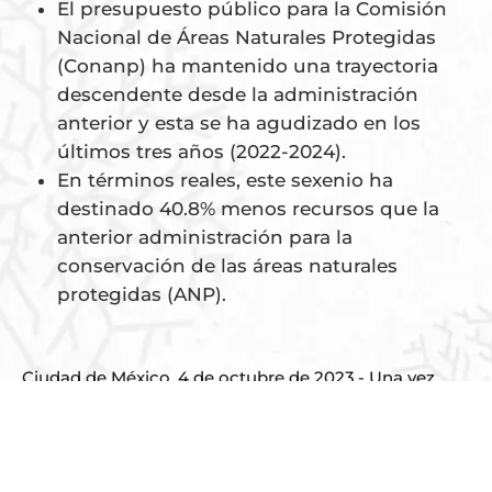
El presupuesto público para la Comisión
Nacional de Áreas Naturales Protegidas
(Conanp) ha mantenido una trayectoria
descendente desde la administración
anterior y esta se ha agudizado en los
últimos tres años (2022-2024).
En términos reales, este sexenio ha
destinado 40.8% menos recursos que la
anterior administración para la
conservación de las áreas naturales
protegidas (ANP).
Ciudad de México, 4 de octubre de 2023.- Una vez
más, el sector ambiental, clave para hacer frente a la
emergencia climática, se ha visto castigado en el
Proyecto de Presupuesto de Egresos de la
Federación para 2024 (PPEF 2024), presentado por el