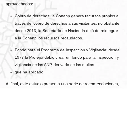
aprovechados:
Cobro de derechos: la Conanp genera recursos propios a
través del cobro de derechos a sus visitantes, no obstante,
desde 2013, la Secretaría de Hacienda dejó de reintegrar
a la Conanp los recursos recaudados.
Fondo para el Programa de Inspección y Vigilancia: desde
1977 la Profepa debió crear un fondo para la inspección y
vigilancia de las ANP, derivado de las multas
que ha aplicado.
Al final, este estudio presenta una serie de recomendaciones,
dirigidas a tomadores de decisiones, para mejorar la
asignación y la transparencia presupuestaria con el propósito
de fortalecer a las áreas naturales protegidas.
La buena gestión de las ANP permitirá que los ecosistemas y
su biodiversidad continúen proveyendo de servicios