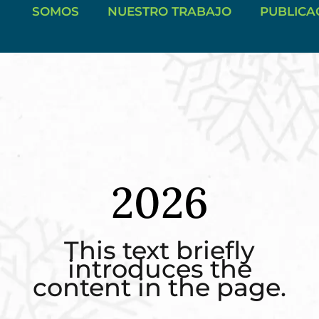
SOMOS
NUESTRO TRABAJO
PUBLICA
2026
This text briefly
introduces the
content in the page.