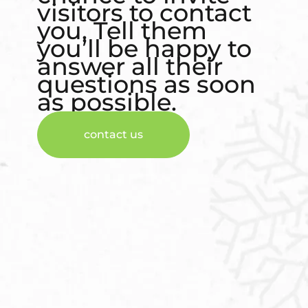
visitors to contact
you. Tell them
you’ll be happy to
answer all their
questions as soon
as possible.
contact us