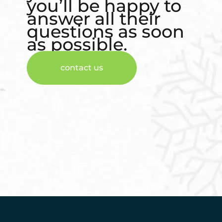
you’ll be happy to
answer all their
questions as soon
as possible.
contact us