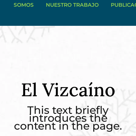
SOMOS
NUESTRO TRABAJO
PUBLICA
El Vizcaíno
This text briefly
introduces the
content in the page.