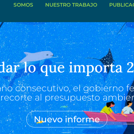
SOMOS
NUESTRO TRABAJO
PUBLICA
dar lo que importa 
ño consecutivo, el gobierno f
recorte al presupuesto ambie
Nuevo informe