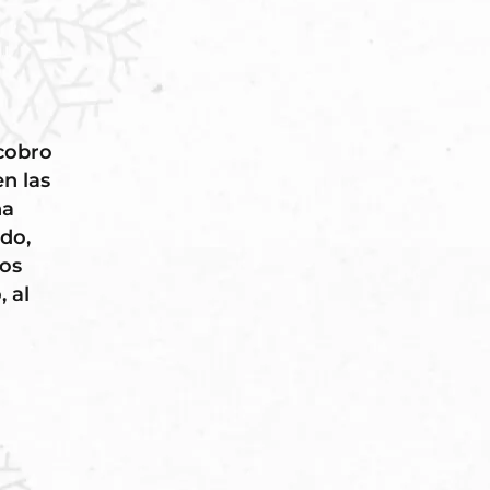
 cobro
en las
na
do,
tos
, al