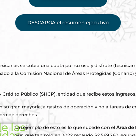
DESCARGA el resumen ejecutivo
mexicanas se cobra una cuota por su uso y disfrute (técnic
gnado a la Comisión Nacional de Áreas Protegidas (Conanp)
 Crédito Público (SHCP), entidad que recibe estos ingresos,
en su gran mayoría, a gastos de operación y no a tareas de 
obro de derechos.
Un ejemplo de esto es lo que sucede con el
Área de 
Sur, que tan solo en 2022 recaudó $2,569,260, equiv