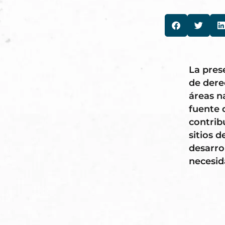
La pres
de dere
áreas n
fuente 
contrib
sitios d
desarro
necesid