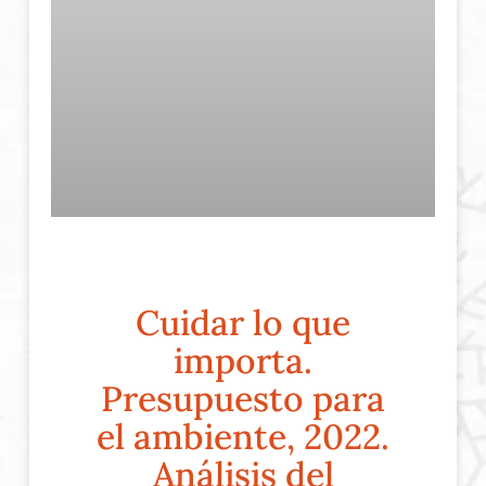
Cuidar lo que
importa.
Presupuesto para
el ambiente, 2022.
Análisis del