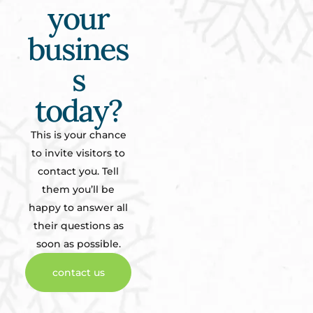
your
busines
s
today?
This is your chance
to invite visitors to
contact you. Tell
them you’ll be
happy to answer all
their questions as
soon as possible.
contact us